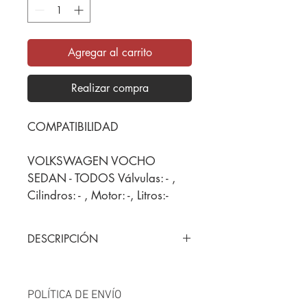
Agregar al carrito
Realizar compra
COMPATIBILIDAD
VOLKSWAGEN VOCHO 
SEDAN - TODOS Válvulas: - , 
Cilindros: - , Motor: -, Litros:-
DESCRIPCIÓN
Producto marca BRUCK, 100% 
original, totalmente nuevo y 
garantizado.
POLÍTICA DE ENVÍO