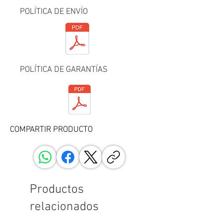
original, totalmente nuevo y 
garantizado.
POLÍTICA DE ENVÍO
Usted recibe: MANGUERA FILTRO 
AIRE A4 (2.0 LTS)
*Por favor revise que la pieza sea 
POLÍTICA DE GARANTÍAS
compatible con su auto. Si tiene duda, 
pregúntenos. Las fotos mostradas en la 
publicación, son fotos reales del 
producto que usted recibe.*
COMPARTIR PRODUCTO
Productos
relacionados