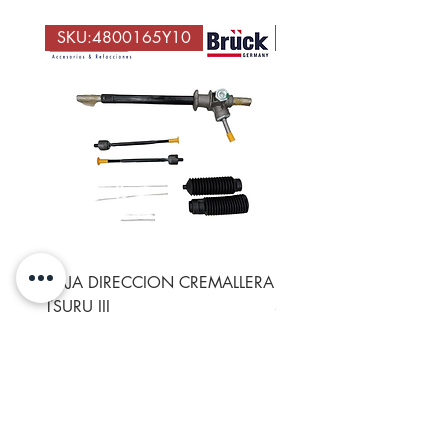
SKU:4800165Y10
SKU: 043905205M
CAJA DIRECCION CREMALLERA
DISTRIBUIDOR T1 VOC
TSURU III
SEDAN COMBI 1978-2
ENCENDIDO ELECTRÓ
Precio
$1,072.00
Precio
$632.72
IVA incluido
IVA incluido