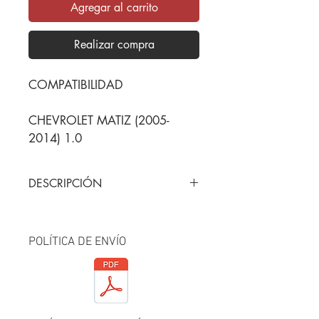
Agregar al carrito
Realizar compra
COMPATIBILIDAD
CHEVROLET MATIZ (2005-
2014) 1.0
DESCRIPCIÓN
Producto marca BRUCK, 100% 
original, totalmente nuevo y 
garantizado.
POLÍTICA DE ENVÍO
Usted recibe: BOMBA DIRECCIÓN 
HIDRÁULICA (CON POLEA)
*Por favor revise que la pieza sea 