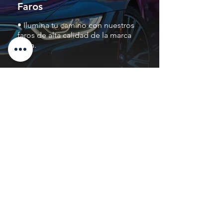
Faros
• Ilumina tu camino con nuestros
faros de alta calidad de la marca
hella.
Aceites
• Contamos con la más alta
calidad en aceites para tu motor.
NUESTROS TESTIMONIOS