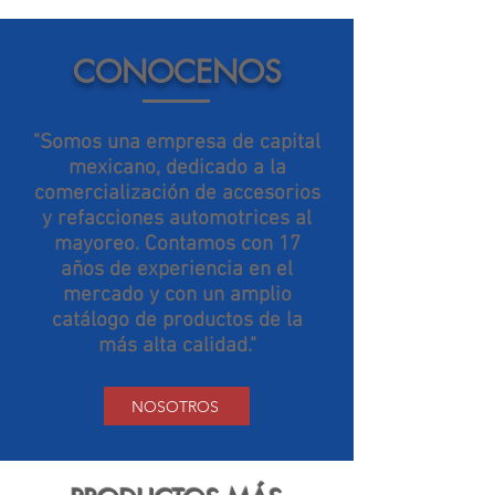
CONOCENOS
"Somos una empresa de capital
mexicano, dedicado a la
comercialización de accesorios
y refacciones automotrices al
mayoreo. Contamos con 17
años de experiencia en el
mercado y con un amplio
catálogo de productos de la
más alta calidad."
NOSOTROS