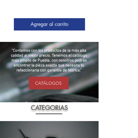
IVA incluido
Agregar al carrito
"Contamos con los productos de la más alta
calidad al mejor precio. Tenemos el catálogo
más amplio de Puebla, con nosotros podrás
encontrar la pieza exacta que necesita tu
refaccionaria con garantía de fábrica."
CATÁLOGOS
CATEGORIAS