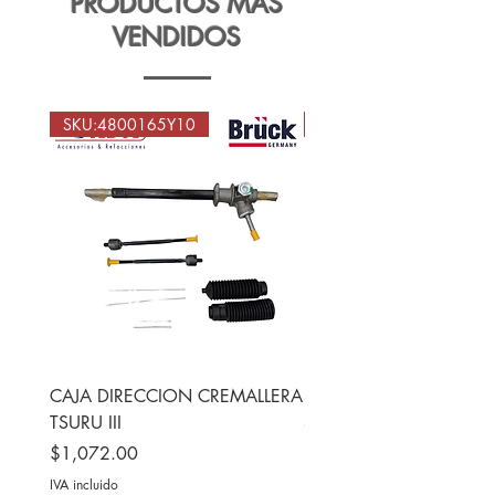
PRODUCTOS MÁS
VENDIDOS
SKU:4800165Y10
SKU: 043905205M
CAJA DIRECCION CREMALLERA
DISTRIBUIDOR T1 VOC
TSURU III
SEDAN COMBI 1978-2
ENCENDIDO ELECTRÓ
Precio
$1,072.00
Precio
$632.72
IVA incluido